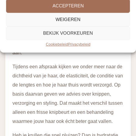
ACCEPTEREN
een vollere krul die snel droog aanvoelt of juist veel
volume opbouwt. Daarom geloven wij niet in één
WEIGEREN
standaard oplossing voor iedereen. Een goede
BEKIJK VOORKEUREN
krullen kapper in Waddinxveen kijkt naar wat jouw
haar nodig heeft en past daar de behandeling op
Cookiebeleid
Privacybeleid
aan.
Tijdens een afspraak kijken we onder meer naar de
dichtheid van je haar, de elasticiteit, de conditie van
de lengtes en hoe je haar thuis wordt verzorgd. Op
basis daarvan geven we advies over knippen,
verzorging en styling. Dat maakt het verschil tussen
alleen een frisse knipbeurt en een behandeling
waarmee jouw haar ook écht beter gaat vallen.
Heb je krullen die snel pluizen? Dan is hydratatie