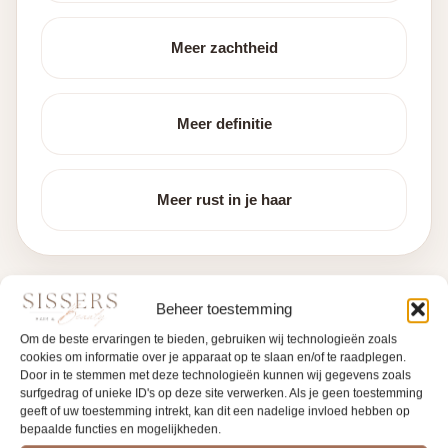
Meer zachtheid
Meer definitie
Meer rust in je haar
Beheer toestemming
Onze aanpak voor
Om de beste ervaringen te bieden, gebruiken wij technologieën zoals
cookies om informatie over je apparaat op te slaan en/of te raadplegen.
verschillende soorten krullen
Door in te stemmen met deze technologieën kunnen wij gegevens zoals
surfgedrag of unieke ID's op deze site verwerken. Als je geen toestemming
Niet iedere krul is hetzelfde. Sommige klanten
geeft of uw toestemming intrekt, kan dit een nadelige invloed hebben op
bepaalde functies en mogelijkheden.
hebben lichte slag die snel inzakt. Anderen hebben