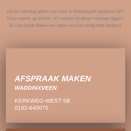
Wij de zaterdag alleen nog maar in Moerkapelle geopend zijn?
Onze salons op slechts 10 minuten bij elkaar vandaan liggen?
Je voor beide filialen een eigen account nodig hebt (helaas).
AFSPRAAK MAKEN
AFSPRAAK MAKEN
WADDINXVEEN
WADDINXVEEN
KERKWEG-WEST 5B
KERKWEG-WEST 5B
0182-640075
0182-640075