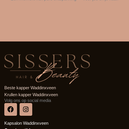
Beste kapper Waddinxveen
Krullen kapper Waddinxveen
Volg ons op social media
F
I
a
n
c
s
Kapsalon Waddinxveen
e
t