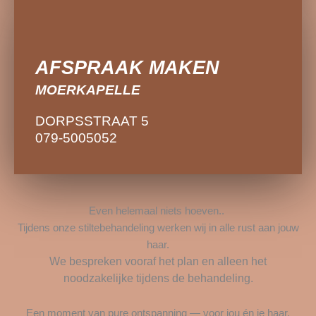
AFSPRAAK MAKEN
AFSPRAAK MAKEN
MOERKAPELLE
MOERKAPELLE
DORPSSTRAAT 5
DORPSSTRAAT 5
079-5005052
079-5005052
Even helemaal niets hoeven..
Tijdens onze stiltebehandeling werken wij in alle rust aan jouw
haar.
We bespreken vooraf het plan en alleen het
noodzakelijke tijdens de behandeling.
Een moment van pure ontspanning — voor jou én je haar.