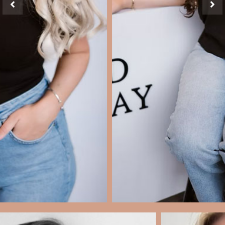
ROCKY. SAMEN HEBBEN WIJ EEN PRACHTDOCHTER JACKIE, DIE
BIJNA 6 IS. IN M’N VRIJE TIJD HOU IK VAN UIT ETEN GAAN, BORRELEN
MET FAMILIE EN VRIENDEN, SHOPPEN EN ALLES WAT MET
GEZELLIGHEID TE MAKEN HEEFT.
KORTOM: IK BEN GEK OP MIJN VAK, GEK OP MENSEN EN ALTIJD IN
VOOR IETS LEUKS.
ZIE IK JOU BINNENKORT IN DE SALON?
LIEFS, KIM
SANNE