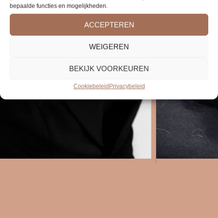
bepaalde functies en mogelijkheden.
ACCEPTEREN
WEIGEREN
BEKIJK VOORKEUREN
Cookiebeleid
Privacybeleid
FAYBIEN
JE VINDT MIJ OP DINSDAG, WOENSDAG, VRIJDAG EN
ZATERDAG IN MOERKAPELLE.
HOI! MIJN NAAM IS FAYBIEN, IK BEN 19 JAAR EN SINDS VORIG JAAR