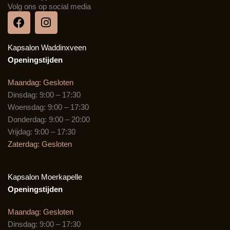
Volg ons op social media
F
I
a
n
c
s
Kapsalon Waddinxveen
e
t
b
a
Openingstijden
o
g
o
r
Maandag: Gesloten
k
a
Dinsdag: 9:00 – 17:30
m
Woensdag: 9:00 – 17:30
Donderdag: 9:00 – 20:00
Vrijdag: 9:00 – 17:30
Zaterdag: Gesloten
Kapsalon Moerkapelle
Openingstijden
Maandag: Gesloten
Dinsdag: 9:00 – 17:30