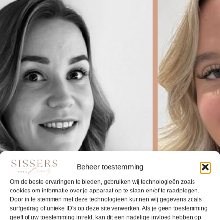
JE VINDT MIJ OP DINSDAG, DONDERDAG,
DONDERDAGAVOND, EN VRIJDAG IN MOERKAPELLE
HI, IK BEN SANNE – 36 JAAR, MOEDER VAN EEN ZOON VAN 8 EN
WOON IN WADDINXVEEN.
IK HOU VAN DOCUMENTAIRES, LUNCHEN EN GOEDE GESPREKKEN.
KNIPPEN DOE IK MET LIEFDE, MAAR IK WORD ECHT ENTHOUSIAST
VAN HET TOTAALPLAATJE.
DENK AAN KLEUR, STYLING ÉN EXTENSIONS – DE JUISTE LOOK, DE
JUISTE VIBE, DAT MOMENT WAAROP ALLES KLOPT!
IK HOOP JE GRAAG SNEL TE ZIEN!
Beheer toestemming
Om de beste ervaringen te bieden, gebruiken wij technologieën zoals
cookies om informatie over je apparaat op te slaan en/of te raadplegen.
Door in te stemmen met deze technologieën kunnen wij gegevens zoals
surfgedrag of unieke ID's op deze site verwerken. Als je geen toestemming
geeft of uw toestemming intrekt, kan dit een nadelige invloed hebben op