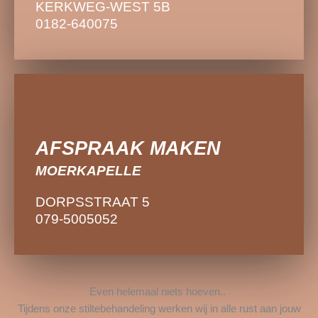
KERKWEG-WEST 5B
KERKWEG-WEST 5B
0182-640075
0182-640075
AFSPRAAK MAKEN
AFSPRAAK MAKEN
MOERKAPELLE
MOERKAPELLE
DORPSSTRAAT 5
DORPSSTRAAT 5
079-5005052
079-5005052
Even helemaal niets hoeven..
Tijdens onze stiltebehandeling werken wij in alle rust aan jouw