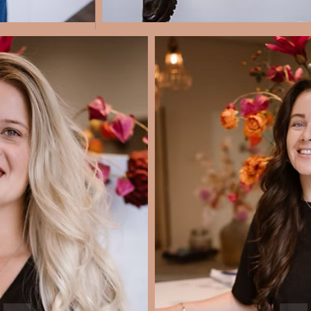
KIM
JE VINDT MIJ OP DINSDAG IN WADDINXVEEN, EN OP
DONDERDAG, VRIJDAG EN ZATERDAG IN MOERKAPELLE.
DAARNAAST SPRING IK REGELMATIG BIJ WAAR EN
WANNEER HET NODIG IS.
HÉ, WAT LEUK DAT JE HIER BENT!
IK BEN KIM, EN IK DOE ELKE DAG WAT IK HET ALLERLEUKST VIND:
MENSEN MOOI MAKEN EN LATEN STRALEN! SAMEN MET MIJN
MOEDER RUN IK MET VEEL LIEFDE ONZE SALONS– IETS WAAR IK
ECHT TROTS OP BEN EN WAT IK NOG STEEDS ELKE DAG BIJZONDER
VIND.
HAIREXTENSIONS EN KLEUREN ZIJN ÉCHT MIJN DING. IK WORD ER
ZÓ BLIJ VAN ALS IEMAND DE DEUR UITLOOPT MET EEN GROTE
GLIMLACH EN HAAR WAAR HIJ OF ZIJ HELEMAAL HAPPY MEE IS. DAT
IS WAARVOOR IK HET DOE! DAARNAAST BEN IK OOK MARIA NILA
BRAND SPECIALIST, DUS ALS JE VRAGEN HEBT OVER DE
PRODUCTEN OF ADVIES WILT: IK HELP JE GRAAG!
ACHTER DE SCHERMEN BEN IK TROUWENS OOK LEKKER DRUK.
GEEN DAG IS HETZELFDE, EN DAT MAAKT HET JUIST ZO LEUK.
NAAST MIJN WERK GENIET IK VAN HET LEVEN. IK WOON SAMEN MET