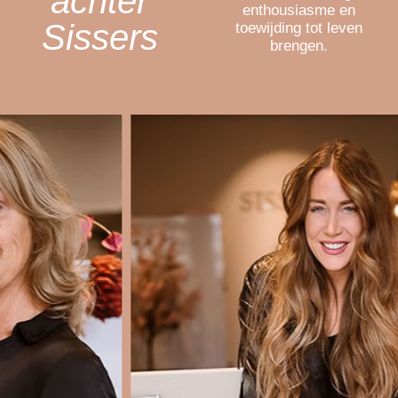
achter
enthousiasme en
Sissers​
toewijding tot leven
brengen.